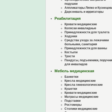
подушки
Аппликаторы Ляпко и Кузнецов
Дарсонваль и ирригаторы
Реабилитация
Кровати медицинские
Коляски инвалидные
Принадлежности для туалета
Ходунки
Средства ухода за лежачими
больными, санитария
Принадлежности для ванны
Костыли
Трости
Пандусы, подъемники, поручни
для инвалидов
Мебель медицинская
Банкетки
Кресла медицинские
Кресла гинекологические
Кушетки
Кровати медицинские
Матрасы медицинские
Подставки
Ростомеры
Столики медицинские