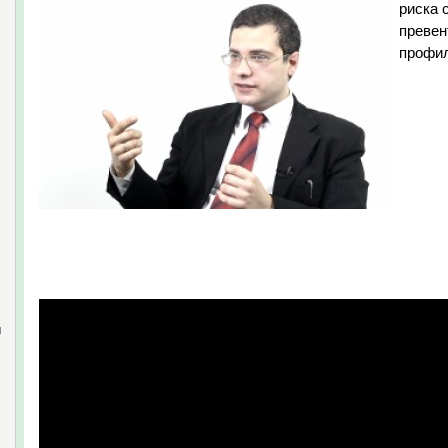
риска 
превен
профил
и