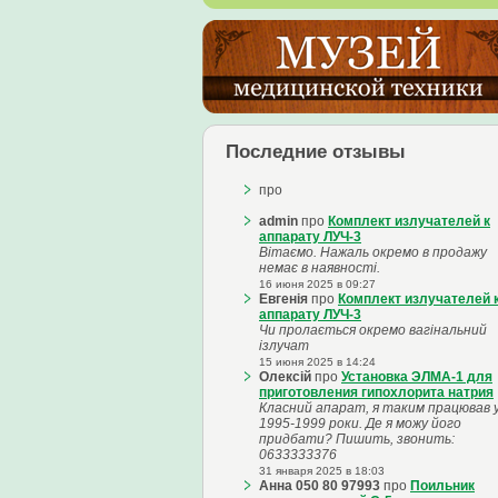
Последние отзывы
про
admin
про
Комплект излучателей к
аппарату ЛУЧ-3
Вітаємо. Нажаль окремо в продажу
немає в наявності.
16 июня 2025 в 09:27
Евгенія
про
Комплект излучателей 
аппарату ЛУЧ-3
Чи пролається окремо вагінальний
ізлучат
15 июня 2025 в 14:24
Олексій
про
Установка ЭЛМА-1 для
приготовления гипохлорита натрия
Класний апарат, я таким працював 
1995-1999 роки. Де я можу його
придбати? Пишить, звонить:
0633333376
31 января 2025 в 18:03
Анна 050 80 97993
про
Поильник