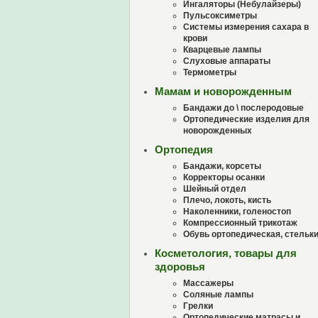
Ингаляторы (Небулайзеры)
Пульсоксиметры
Системы измерения сахара в
крови
Кварцевые лампы
Слуховые аппараты
Термометры
Мамам и новорожденным
Бандажи до \ послеродовые
Ортопедические изделия для
новорожденных
Ортопедия
Бандажи, корсеты
Корректоры осанки
Шейный отдел
Плечо, локоть, кисть
Наколенники, голеностоп
Компрессионный трикотаж
Обувь ортопедическая, стельк
Косметология, товары для
здоровья
Массажеры
Соляные лампы
Грелки
Ортопедические матрасы и