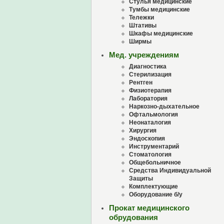
Стулья медицинские
Тумбы медицинские
Тележки
Штативы
Шкафы медицинские
Ширмы
Мед. учреждениям
Диагностика
Стерилизация
Рентген
Физиотерапия
Лаборатория
Наркозно-дыхательное
Офтальмология
Неонаталогия
Хирургия
Эндоскопия
Инструментарий
Стоматология
Общебольничное
Средства Индивидуальной
Защиты
Комплектующие
Оборудование б/у
Прокат медицинского
обрудования