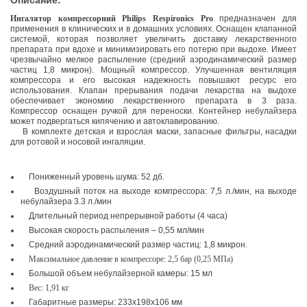
Ингалятор компреcсорний Philips Respironics Pro
предназначен для
применения в клинических и в домашних условиях. Оснащен клапанной
системой, которая позволяет увеличить доставку лекарственного
препарата при вдохе и минимизировать его потерю при выдохе. Имеет
чрезвычайно мелкое распыление (средний аэродинамический размер
частиц 1,8 микрон).
Мощный компрессор.
Улучшенная вентиляция
компрессора и его высокая надежность повышают ресурс его
использования.
Клапан прерывания подачи лекарства на выдохе
обеспечивает экономию лекарственного препарата в 3 раза.
Компрессор оснащен ручкой для переноски. Контейнер небулайзера
может подвергаться кипячению и автоклавированию.
В комплекте детская и взрослая маски, запасные фильтры, насадки
для ротовой и носовой ингаляции.
Пониженный уровень шума: 52 дб.
Воздушный поток на выходе компрессора: 7,5 л./мин, на выходе
небулайзера 3.3 л./мин
Длительный период непрерывной работы (4 часа)
Высокая скорость распыления – 0,55 мл/мин
Средний аэродинамический размер частиц: 1,8 микрон.
Максимальное давление в компрессоре: 2,5 бар (0,25 МПа)
Большой объем небулайзерной камеры: 15 мл
Вес: 1,91 кг
Габаритные размеры: 233x198x106 мм