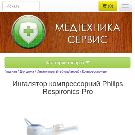
(0)
Togg
navig
Категории товаров
Главная
/
Для дома
/
Ингаляторы (Небулайзеры)
/
Компрессорные
Ингалятор компреcсорний Philips
Respironics Pro