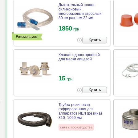
Дыхательный шланг
силиконовый
многоразовый взрослый
80 см разъем 22 мм
1850
грн
Купить
Клапан односторонний
для маски лицевой
15
грн
Купить
и
Трубка резиновая
гофрированная для
аппаратов ИВЛ (резина)
310- 1060 мм
снят с производства