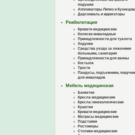
подушки
Аппликаторы Ляпко и Кузнецов
Дарсонваль и ирригаторы
Реабилитация
Кровати медицинские
Коляски инвалидные
Принадлежности для туалета
Ходунки
Средства ухода за лежачими
больными, санитария
Принадлежности для ванны
Костыли
Трости
Пандусы, подъемники, поручни
для инвалидов
Мебель медицинская
Банкетки
Кресла медицинские
Кресла гинекологические
Кушетки
Кровати медицинские
Матрасы медицинские
Подставки
Ростомеры
Столики медицинские