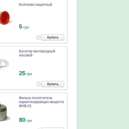
Колпачек защитный
5
грн
Купить
Катетер кислородный
носовой
25
грн
Купить
Фильтр-поглотитель
наркотизирующих веществ
ФНВ-01
80
грн