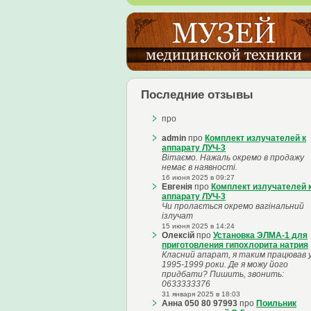
Последние отзывы
про
admin
про
Комплект излучателей к
аппарату ЛУЧ-3
Вітаємо. Нажаль окремо в продажу
немає в наявності.
16 июня 2025 в 09:27
Евгенія
про
Комплект излучателей 
аппарату ЛУЧ-3
Чи пролається окремо вагінальний
ізлучат
15 июня 2025 в 14:24
Олексій
про
Установка ЭЛМА-1 для
приготовления гипохлорита натрия
Класний апарат, я таким працював 
1995-1999 роки. Де я можу його
придбати? Пишить, звонить:
0633333376
31 января 2025 в 18:03
Анна 050 80 97993
про
Поильник