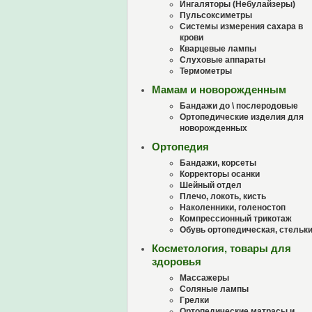
Ингаляторы (Небулайзеры)
Пульсоксиметры
Системы измерения сахара в
крови
Кварцевые лампы
Слуховые аппараты
Термометры
Мамам и новорожденным
Бандажи до \ послеродовые
Ортопедические изделия для
новорожденных
Ортопедия
Бандажи, корсеты
Корректоры осанки
Шейный отдел
Плечо, локоть, кисть
Наколенники, голеностоп
Компрессионный трикотаж
Обувь ортопедическая, стельк
Косметология, товары для
здоровья
Массажеры
Соляные лампы
Грелки
Ортопедические матрасы и