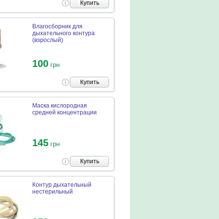
Купить
Влагосборник для
дыхательного контура
(взрослый)
100
грн
Купить
Маска кислородная
средней концентрации
145
грн
Купить
Контур дыхательный
нестерильный