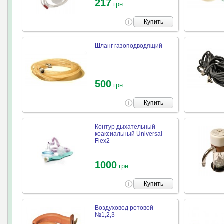
217
грн
Купить
Шланг газоподводящий
500
грн
Купить
Контур дыхательный
коаксиальный Universal
Flex2
1000
грн
Купить
Воздуховод ротовой
№1,2,3