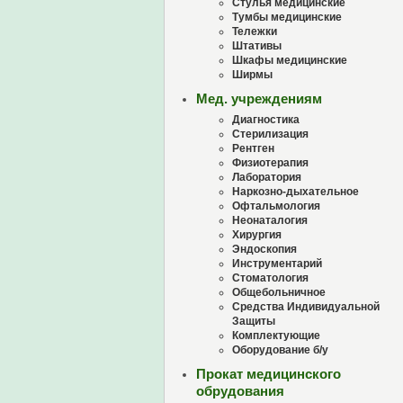
Стулья медицинские
Тумбы медицинские
Тележки
Штативы
Шкафы медицинские
Ширмы
Мед. учреждениям
Диагностика
Стерилизация
Рентген
Физиотерапия
Лаборатория
Наркозно-дыхательное
Офтальмология
Неонаталогия
Хирургия
Эндоскопия
Инструментарий
Стоматология
Общебольничное
Средства Индивидуальной
Защиты
Комплектующие
Оборудование б/у
Прокат медицинского
обрудования