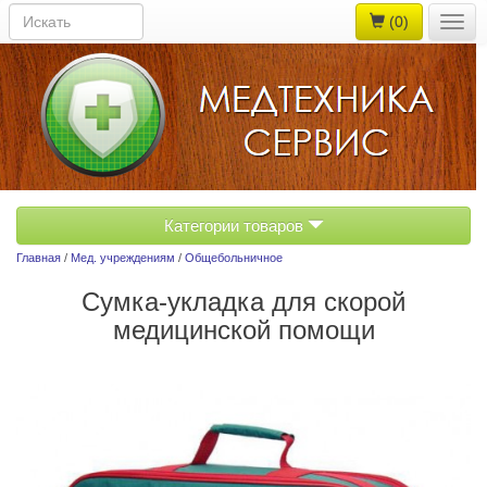
(0)
Togg
navig
Категории товаров
Главная
/
Мед. учреждениям
/
Общебольничное
Сумка-укладка для скорой
медицинской помощи