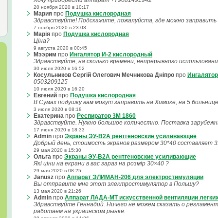
Хочу приобрести аппарат +79081491942
20 ноября 2020 в 10:17
Мария
про
Подушка кислородная
Здравствуйте! Подскажите, пожалуйста, где можно заправить 
7 ноября 2020 в 23:03
Марія
про
Подушка кислородная
Ціна?
9 августа 2020 в 00:45
Мээрим
про
Ингалятор И-2 кислородный
Здравствуйте, на сколько времени, непрерывного использован
30 июля 2020 в 16:52
Косульников Сергій Олегович Мечникова Дніпро
про
Ингалятор
0503209125
10 июля 2020 в 16:20
Евгений
про
Подушка кислородная
В Сумах подушку вам могут заправить на Химике, на 5 больнице
3 июля 2020 в 08:18
Екатерина
про
Респиратор 3M 1860
Здравствуйте. Нужно большое количестно. Поставка зарубеж
17 июня 2020 в 18:33
Admin
про
Экраны ЭУ-В2А рентгеновские усиливающие
Добрый день, стоимость экранов размером 30*40 составляет 3
29 мая 2020 в 15:30
Ольга
про
Экраны ЭУ-В2А рентгеновские усиливающие
Які ціни на екрани в вас зараз на розмір 30×40 ?
29 мая 2020 в 08:25
Janusz
про
Аппарат ЭЛИМАН-206 для электростимуляции
Вы отправите мне этот электростимулятор в Польшу?
13 мая 2020 в 21:26
Admin
про
Аппарат ЛАДА-МТ искусственной вентиляции легки
Здравствуйте Геннадий. Ничего не можем сказать о регламент
работаем на украинском рынке.