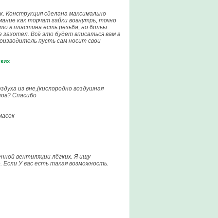
. Конструкция сделана максимально
мание как торчат гайки вовнутрь, точно
то в пластина есть резьба, но больы
 захотел. Всё это будет вписаться вам в
роизводитель пусть сам носит свои
гких
здуха из вне,(кислородно воздушная
нов? Спасибо
масок
нной вентиляции лёгких. Я ищу
. Если У вас есть такая возможность.