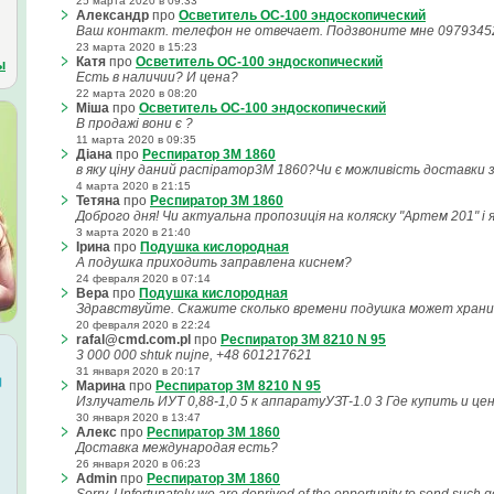
25 марта 2020 в 09:33
Александр
про
Осветитель ОС-100 эндоскопический
Ваш контакт. телефон не отвечает. Подзвоните мне 0979345
23 марта 2020 в 15:23
Катя
про
Осветитель ОС-100 эндоскопический
ы
Есть в наличии? И цена?
22 марта 2020 в 08:20
Міша
про
Осветитель ОС-100 эндоскопический
В продажі вони є ?
11 марта 2020 в 09:35
Діана
про
Респиратор 3M 1860
в яку ціну даний распіратор3M 1860?Чи є можливість доставки 
4 марта 2020 в 21:15
Тетяна
про
Респиратор 3M 1860
Доброго дня! Чи актуальна пропозиція на коляску "Артем 201" і я
3 марта 2020 в 21:40
Ірина
про
Подушка кислородная
А подушка приходить заправлена киснем?
24 февраля 2020 в 07:14
Вера
про
Подушка кислородная
Здравствуйте. Скажите сколько времени подушка может храни
20 февраля 2020 в 22:24
rafal@cmd.com.pl
про
Респиратор 3М 8210 N 95
3 000 000 shtuk nujne, +48 601217621
31 января 2020 в 20:17
Марина
про
Респиратор 3М 8210 N 95
Излучатель ИУТ 0,88-1,0 5 к аппаратуУЗТ-1.0 3 Где купить и 
30 января 2020 в 13:47
Алекс
про
Респиратор 3M 1860
Доставка международая есть?
26 января 2020 в 06:23
Admin
про
Респиратор 3M 1860