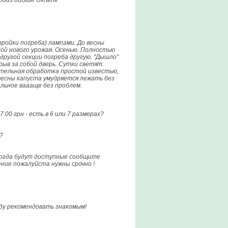
goods outside Ukraine
ройки погреба) лампами. До весны
кой нового урожая. Осенью. Полностью
 другой секции погреба другую. "Дышло"
крыв за собой дверь. Сутки светят.
ительная обработка простой известью,
й весны капуста умудряется лежать без
альное ваааще без проблем.
0 грн - есть в 6 или 7 размерах?
?
 когда будут доступные сообщите
ение пожалуйста нужны срочно !
уду рекомендовать знакомым!