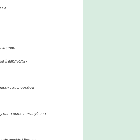
224
закордон
ка її вартість?
ться с кислородом
цену напишите пожалуйста