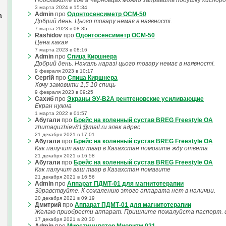
Подскажите где в Черновцах можно заправить подушку кислор
3 марта 2024 в 15:34
Admin
про
Одонтосенсиметр ОСМ-50
а
Добрий день. Цього товару немає в наявності.
7 марта 2023 в 08:35
Rashidov
про
Одонтосенсиметр ОСМ-50
Цена какая
7 марта 2023 в 08:16
Admin
про
Спица Киршнера
Добрий день. Нажаль наразі цього товару немає в наявності.
9 февраля 2023 в 10:17
Сергій
про
Спица Киршнера
Хочу замовити 1,5 10 спиць
9 февраля 2023 в 09:25
Сахиб
про
Экраны ЭУ-В2А рентгеновские усиливающие
Екран нужна
1 марта 2022 в 01:57
Абугали
про
Брейс на коленный сустав BREG Freestyle OA
zhumaguzhiev81@mail.ru элек адрес
21 декабря 2021 в 17:01
Абугали
про
Брейс на коленный сустав BREG Freestyle OA
Как палучит ваш твар в Казахстан помогите жду ответа
21 декабря 2021 в 16:58
Абугали
про
Брейс на коленный сустав BREG Freestyle OA
Как палучит ваш твар в Казахстан помагите
21 декабря 2021 в 16:56
Admin
про
Аппарат ПДМТ-01 для магнитотерапии
Здравствуйте. К сожалению этого аппарата нет в наличии.
20 декабря 2021 в 09:19
Дмитрий
про
Аппарат ПДМТ-01 для магнитотерапии
Желаю приобрести аппарат. Пришлите пожалуйста паспорт. do
17 декабря 2021 в 20:30