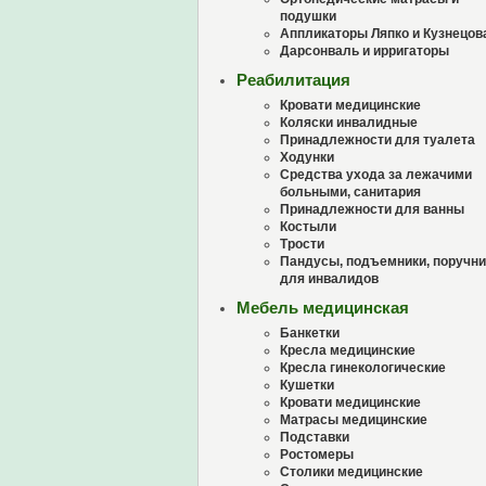
подушки
Аппликаторы Ляпко и Кузнецов
Дарсонваль и ирригаторы
Реабилитация
Кровати медицинские
Коляски инвалидные
Принадлежности для туалета
Ходунки
Средства ухода за лежачими
больными, санитария
Принадлежности для ванны
Костыли
Трости
Пандусы, подъемники, поручни
для инвалидов
Мебель медицинская
Банкетки
Кресла медицинские
Кресла гинекологические
Кушетки
Кровати медицинские
Матрасы медицинские
Подставки
Ростомеры
Столики медицинские