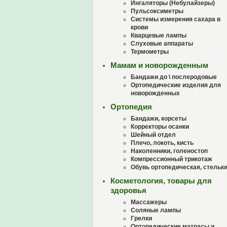
Ингаляторы (Небулайзеры)
Пульсоксиметры
Системы измерения сахара в
крови
Кварцевые лампы
Слуховые аппараты
Термометры
Мамам и новорожденным
Бандажи до \ послеродовые
Ортопедические изделия для
новорожденных
Ортопедия
Бандажи, корсеты
Корректоры осанки
Шейный отдел
Плечо, локоть, кисть
Наколенники, голеностоп
Компрессионный трикотаж
Обувь ортопедическая, стельк
Косметология, товары для
здоровья
Массажеры
Соляные лампы
Грелки
Ортопедические матрасы и