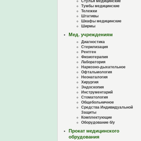
Стулья медицинские
Тумбы медицинские
Тележки
Штативы
Шкафы медицинские
Ширмы
Мед. учреждениям
Диагностика
Стерилизация
Рентген
Физиотерапия
Лаборатория
Наркозно-дыхательное
Офтальмология
Неонаталогия
Хирургия
Эндоскопия
Инструментарий
Стоматология
Общебольничное
Средства Индивидуальной
Защиты
Комплектующие
Оборудование б/у
Прокат медицинского
обрудования