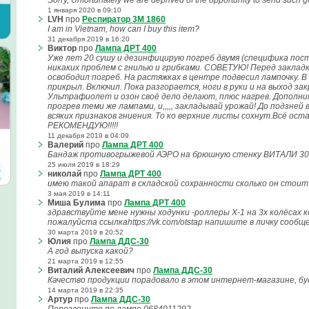
Sorry, Unfortunately we are deprived of the opportunity to send such 
1 января 2020 в 09:10
LVH
про
Респиратор 3M 1860
I am in Vietnam, how can I buy this item?
31 декабря 2019 в 16:20
Виктор
про
Лампа ДРТ 400
Уже лет 20 сушу и дезинфицирую погреб двумя (специфика пост
никаких проблем с гнилью и грибками. СОВЕТУЮ! Перед заклад
освободил погреб. На растяжках в центре подвесил лампочку. В
прикрыл. Включил. Пока разгорается, ноги в руки и на выход за
Ультрафиолет и озон своё дело делают, плюс нагрев. Дополн
прогрев теми же лампами, и,,,,, закладывай урожай! До подзне
всяких признаков гниения. То ко верхние листы сохнут.Всё ост
РЕКОМЕНДУЮ!!!!!
11 декабря 2019 в 04:09
Валерий
про
Лампа ДРТ 400
Бандаж противогрыжевой АЭРО на брюшную стенку ВИТАЛИ 307.0
25 июля 2019 в 18:29
николай
про
Лампа ДРТ 400
имею такой апарат в складской сохранности сколько он стоит
3 мая 2019 в 14:11
Миша Булима
про
Лампа ДРТ 400
здравствуйте мене нужны ходунки -роллеры Х-1 на 3х колёсах
пожалуйста ссылкаhttps://vk.com/otstap напишите в личку сообщ
30 марта 2019 в 20:52
Юлия
про
Лампа ДДС-30
А год выпуска какой?
21 марта 2019 в 12:55
Виталий Алексеевич
про
Лампа ДДС-30
Качество продукции порадовало в этом интернет-магазине, б
14 марта 2019 в 22:35
Артур
про
Лампа ДДС-30