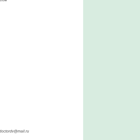
одом
ctordv@mail.ru