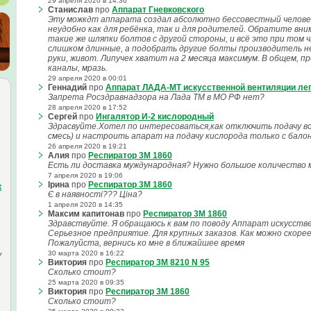
29 апреля 2020 в 14:36
Станислав
про
Аппарат Гневковского
Эту можкдт аппарата создал абсолютно бессовестный человек
неудобно как для ребёнка, так и для родителей. Обратите вни
такие же шляпки болтов с другой стороны, и всё это при том ч
слишком длинные, а подобрать другие болты производитель не
руки, живот. Липучек хватит на 2 месяца максимум. В общем, п
каналы, мразь.
29 апреля 2020 в 00:01
Геннадий
про
Аппарат ЛАДА-МТ искусственной вентиляции ле
Запрета Росздравнадзора на Лада ТМ в МО РФ нет?
28 апреля 2020 в 17:52
Сергей
про
Ингалятор И-2 кислородный
Здрасвуйте.Хотел по интересоваться,как отключить подачу во
смесь) и настроить апарат на подачу кислорода только с бало
26 апреля 2020 в 19:21
Алия
про
Респиратор 3M 1860
Есть ли доставка муждународная? Нужно большое количество 
7 апреля 2020 в 19:06
Ірина
про
Респиратор 3M 1860
к
Є в наявності??? Ціна?
1 апреля 2020 в 14:35
Максим капитонав
про
Респиратор 3M 1860
Здравствуйте. Я обращаюсь к вам по поводу Аппарат искусстве
Серьезное предприятие. Для крупных заказов. Как можно скорее
Пожалуйста, вернись ко мне в ближайшее время
30 марта 2020 в 16:22
у
Виктория
про
Респиратор 3М 8210 N 95
Сколько стоит?
25 марта 2020 в 09:35
Виктория
про
Респиратор 3M 1860
Сколько стоит?