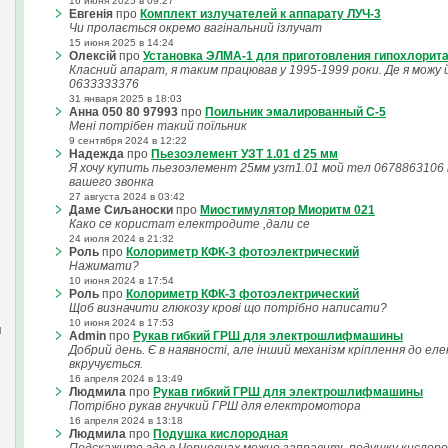
16 июня 2025 в 09:27
Евгенія
про
Комплект излучателей к аппарату ЛУЧ-3
Чи пролається окремо вагінальний ізлучат
15 июня 2025 в 14:24
Олексій
про
Установка ЭЛМА-1 для приготовления гипохлорита
Класний апарат, я таким працював у 1995-1999 роки. Де я можу
0633333376
31 января 2025 в 18:03
Анна 050 80 97993
про
Поильник эмалированный С-5
Мені потрібен такий поїльник
9 сентября 2024 в 12:22
Надежда
про
Пьезоэлемент УЗТ 1.01 d 25 мм
Я хочу купить пьезоэлемент 25мм узт1.01 мой тел 0678863106
вашего звонка
27 августа 2024 в 03:42
Даме Сиљаноски
про
Миостимулятор Миоритм 021
Како се користат електродите ,дали се
24 июля 2024 в 21:32
Роль
про
Колориметр КФК-3 фотоэлектрический
Нажимати?
10 июня 2024 в 17:54
Роль
про
Колориметр КФК-3 фотоэлектрический
Щоб визначити глюкозу крові що потрібно написати?
10 июня 2024 в 17:53
и
Admin
про
Рукав гибкий ГРШ для электрошлифмашины
Добрий день. Є в наявності, але інший механізм кріплення до е
вкручується.
16 апреля 2024 в 13:49
Людмила
про
Рукав гибкий ГРШ для электрошлифмашины
Потрібно рукав гнучкий ГРШ для електромотора
16 апреля 2024 в 13:18
Людмила
про
Подушка кислородная