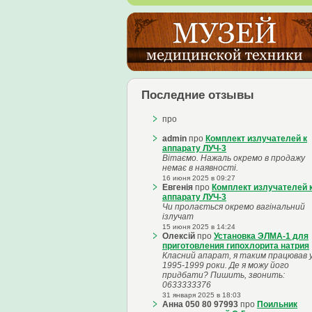
Последние отзывы
про
admin
про
Комплект излучателей к
аппарату ЛУЧ-3
Вітаємо. Нажаль окремо в продажу
немає в наявності.
16 июня 2025 в 09:27
Евгенія
про
Комплект излучателей 
аппарату ЛУЧ-3
Чи пролається окремо вагінальний
ізлучат
15 июня 2025 в 14:24
Олексій
про
Установка ЭЛМА-1 для
приготовления гипохлорита натрия
Класний апарат, я таким працював 
1995-1999 роки. Де я можу його
придбати? Пишить, звонить:
0633333376
31 января 2025 в 18:03
Анна 050 80 97993
про
Поильник