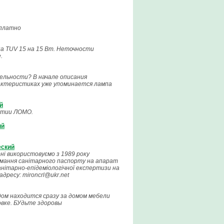
 платно
а TUV 15 на 15 Вт. Неточности
.
ельности? В начале описания
рактеристиках уже упоминается лампа
й
иятии ЛОМО.
ий
еский
ні використовуємо з 1989 року
римання санітарного паспорту на апарат
анітарно-епідеміологічної експертизи на
дресу: mironcrl@ukr.net
дом находится сразу за домом мебели
овке. БУдьте здоровы