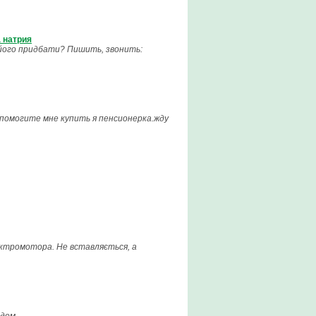
 натрия
 його придбати? Пишить, звонить:
 помогите мне купить я пенсионерка.жду
лектромотора. Не вставляється, а