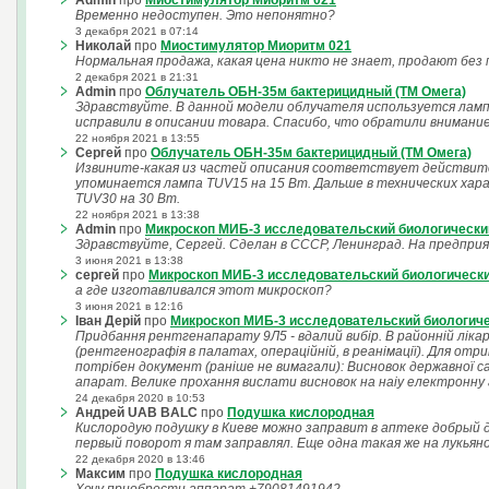
Admin
про
Миостимулятор Миоритм 021
Временно недоступен. Это непонятно?
3 декабря 2021 в 07:14
Николай
про
Миостимулятор Миоритм 021
Нормальная продажа, какая цена никто не знает, продают без
2 декабря 2021 в 21:31
Admin
про
Облучатель ОБН-35м бактерицидный (ТМ Омега)
Здравствуйте. В данной модели облучателя используется ламп
исправили в описании товара. Спасибо, что обратили внимание
22 ноября 2021 в 13:55
Сергей
про
Облучатель ОБН-35м бактерицидный (ТМ Омега)
Извините-какая из частей описания соответствует действит
упоминается лампа TUV15 на 15 Вт. Дальше в технических ха
TUV30 на 30 Вт.
22 ноября 2021 в 13:38
Admin
про
Микроскоп МИБ-3 исследовательский биологически
Здравствуйте, Сергей. Сделан в СССР, Ленинград. На предпр
3 июня 2021 в 13:38
сергей
про
Микроскоп МИБ-3 исследовательский биологическ
а где изготавливался этот микроскоп?
3 июня 2021 в 12:16
Іван Дерій
про
Микроскоп МИБ-3 исследовательский биологич
Придбання рентгенапарату 9Л5 - вдалий вибір. В районній лікар
(рентгенографія в палатах, операційній, в реанімації). Для от
потрібен документ (раніше не вимагали): Висновок державної с
апарат. Велике прохання вислати висновок на наiу електронну а
24 декабря 2020 в 10:53
Андрей UAB BALC
про
Подушка кислородная
Кислородую подушку в Киеве можно заправит в аптеке добрый 
первый поворот я там заправлял. Еще одна такая же на лукьян
22 декабря 2020 в 13:46
Максим
про
Подушка кислородная