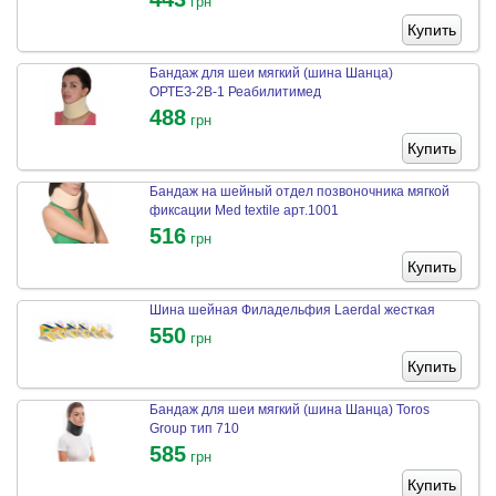
грн
Купить
Бандаж для шеи мягкий (шина Шанца)
ОРТЕЗ-2В-1 Реабилитимед
488
грн
Купить
Бандаж на шейный отдел позвоночника мягкой
фиксации Med textile арт.1001
516
грн
Купить
Шина шейная Филадельфия Laerdal жесткая
550
грн
Купить
Бандаж для шеи мягкий (шина Шанца) Toros
Group тип 710
585
грн
Купить