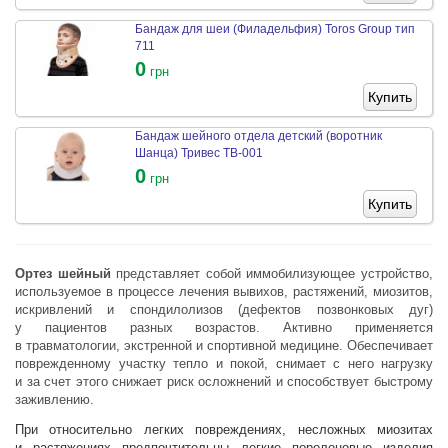
Бандаж для шеи (Филадельфия) Toros Group тип
711
0
грн
Купить
Бандаж шейного отдела детский (воротник
Шанца) Тривес ТВ-001
0
грн
Купить
Ортез шейный
представляет собой иммобилизующее устройство,
используемое в процессе лечения вывихов, растяжений, миозитов,
искривлений и спондилолизов (дефектов позвонковых дуг)
у пациентов разных возрастов. Активно применяется
в травматологии, экстренной и спортивной медицине. Обеспечивает
поврежденному участку тепло и покой, снимает с него нагрузку
и за счет этого снижает риск осложнений и способствует быстрому
заживлению.
При относительно легких повреждениях, несложных миозитах
и растяжениях предпочтительны легкие поролоновые изделия