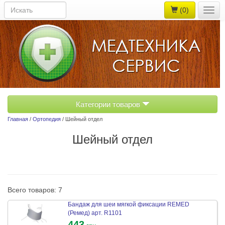
(0)
Togg
navig
Категории товаров
Главная
/
Ортопедия
/ Шейный отдел
Шейный отдел
Всего товаров: 7
Бандаж для шеи мягкой фиксации REMED
(Ремед) арт. R1101
443