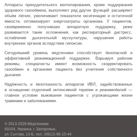
Аппараты принудительного вентилирования, кроме поддержания
здорового газообмена, выполняют ряд других функций: расширяют
объём лёгких, увеличивают показатели оксигенации и остаточной
ёмкости, оптимизируют энергозатраты организма.
У пациентов,
своевременно получивших аппаратную поддержку, реже
развиваются такие осложнения, как респираторный дистресс,
ослабление дыхательной мускулатуры, нарушения работы
внутренних органов вследствие гипоксии.
Сегодняшний уровень медтехники способствует безопасной и
эффективной реанимационной поддержке. Варьируя рабочие
режимы, специалисты имеют возможность скорректировать
газообмен в организме пациента без угнетения собственного
дыхания.
Надёжность и безотказность аппаратов ИВЛ, задействованных
в оснащении отделений интенсивной терапии и реанимобилей —
главное условие выживания пациентов с угрожающими жизни
травмами и заболеваниями.
© 2013-2026 Медтехника
69104, Украина, г. Запорожье,
ул. Сытова, 13-Б, тел.: (0612) 96-15-44