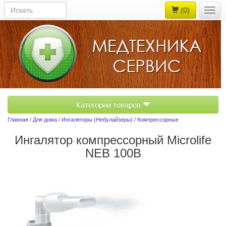
(0)
Togg
navig
Категории товаров
Главная
/
Для дома
/
Ингаляторы (Небулайзеры)
/
Компрессорные
Ингалятор компресcорный Microlife
NEB 100B