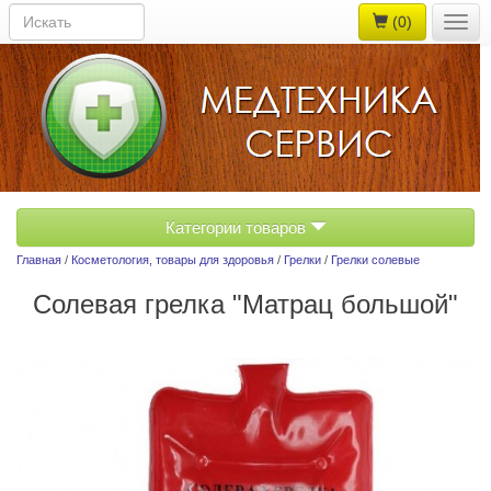
(0)
Togg
navig
Категории товаров
Главная
/
Косметология, товары для здоровья
/
Грелки
/
Грелки солевые
Солевая грелка "Матрац большой"