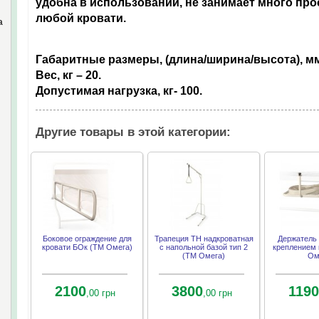
удобна в использовании, не занимает много про
любой кровати.
а
Габаритные размеры, (длина/ширина/высота), мм
Вес, кг – 20.
Допустимая нагрузка, кг- 100.
Другие товары в этой категории:
Боковое ограждение для
Трапеция ТН надкроватная
Держатель 
кровати БОк (ТМ Омега)
с напольной базой тип 2
креплением 
(ТМ Омега)
Ом
2100
3800
1190
,00 грн
,00 грн