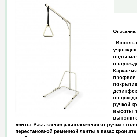
Описание:
Использ
учрежден
подъёма 
опорно-д
Каркас и
профиля
покрытие
дезинфек
поврежд
и
ручкой к
высоты п
выполняе
ленты. Расстояние расположения от ручки к гол
перестановкой ременной ленты в пазах кронште