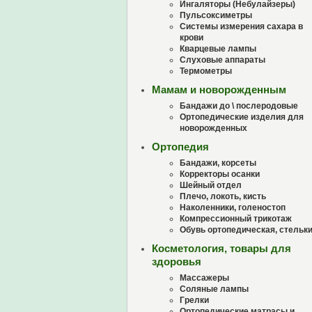
Ингаляторы (Небулайзеры)
Пульсоксиметры
Системы измерения сахара в
крови
Кварцевые лампы
Слуховые аппараты
Термометры
Мамам и новорожденным
Бандажи до \ послеродовые
Ортопедические изделия для
новорожденных
Ортопедия
Бандажи, корсеты
Корректоры осанки
Шейный отдел
Плечо, локоть, кисть
Наколенники, голеностоп
Компрессионный трикотаж
Обувь ортопедическая, стельк
Косметология, товары для
здоровья
Массажеры
Соляные лампы
Грелки
Ортопедические матрасы и