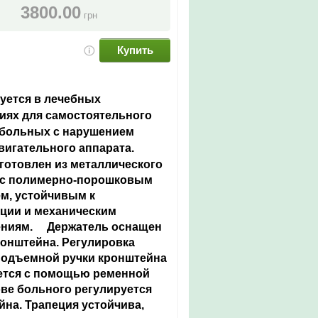
3800.00
грн
Купить
уется в лечебных
иях для самостоятельного
больных с нарушением
вигательного аппарата.
зготовлен из металлического
 с полимерно-порошковым
м, устойчивым к
ции и механическим
ениям. Держатель оснащен
ронштейна. Регулировка
одъемной ручки кронштейна
тся с помощью ременной
ове больного регулируется
йна. Трапеция устойчива,