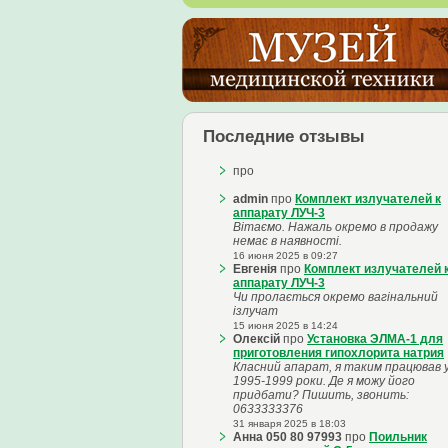
Последние отзывы
про
admin
про
Комплект излучателей к
аппарату ЛУЧ-3
Вітаємо. Нажаль окремо в продажу
немає в наявності.
16 июня 2025 в 09:27
Евгенія
про
Комплект излучателей 
аппарату ЛУЧ-3
Чи пролається окремо вагінальний
ізлучат
15 июня 2025 в 14:24
Олексій
про
Установка ЭЛМА-1 для
приготовления гипохлорита натрия
Класний апарат, я таким працював 
1995-1999 роки. Де я можу його
придбати? Пишить, звонить:
0633333376
31 января 2025 в 18:03
Анна 050 80 97993
про
Поильник