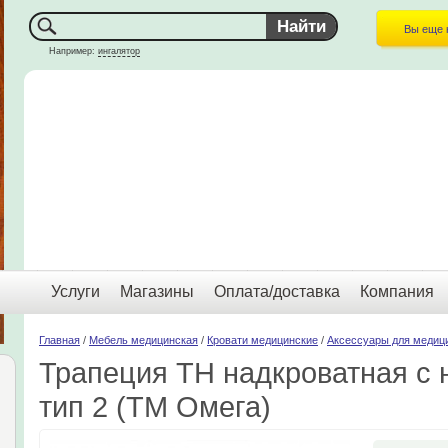
Вы еще 
Например:
ингалятор
Услуги
Магазины
Оплата/доставка
Компания
Главная
/
Мебель медицинская
/
Кровати медицинские
/
Аксессуары для медиц
Трапеция ТН надкроватная с 
тип 2 (ТМ Омега)