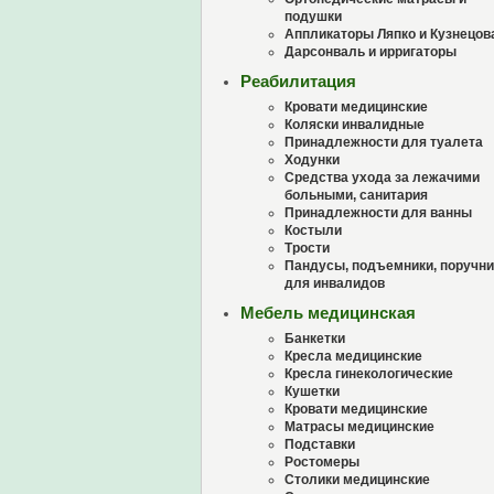
подушки
Аппликаторы Ляпко и Кузнецов
Дарсонваль и ирригаторы
Реабилитация
Кровати медицинские
Коляски инвалидные
Принадлежности для туалета
Ходунки
Средства ухода за лежачими
больными, санитария
Принадлежности для ванны
Костыли
Трости
Пандусы, подъемники, поручни
для инвалидов
Мебель медицинская
Банкетки
Кресла медицинские
Кресла гинекологические
Кушетки
Кровати медицинские
Матрасы медицинские
Подставки
Ростомеры
Столики медицинские