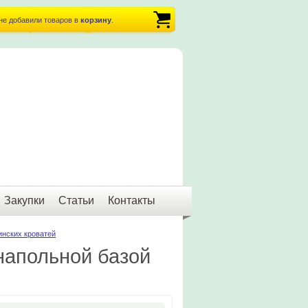
не добавили товаров в
корзину
.
Закупки
Статьи
Контакты
инских кроватей
напольной базой