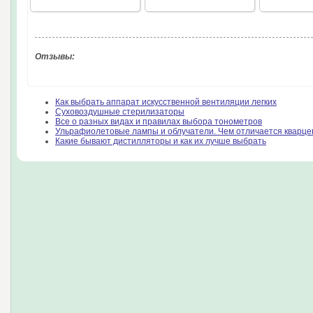
Отзывы:
Как выбрать аппарат искусственной вентиляции легких
Суховоздушные стерилизаторы
Все о разных видах и правилах выбора тонометров
Ульрафиолетовые лампы и облучатели. Чем отличается кварце
Какие бывают дистилляторы и как их лучше выбрать