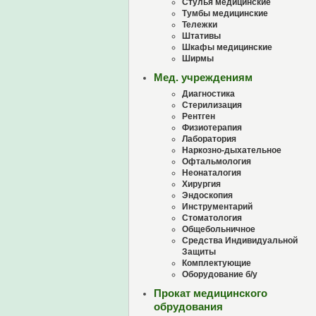
Стулья медицинские
Тумбы медицинские
Тележки
Штативы
Шкафы медицинские
Ширмы
Мед. учреждениям
Диагностика
Стерилизация
Рентген
Физиотерапия
Лаборатория
Наркозно-дыхательное
Офтальмология
Неонаталогия
Хирургия
Эндоскопия
Инструментарий
Стоматология
Общебольничное
Средства Индивидуальной
Защиты
Комплектующие
Оборудование б/у
Прокат медицинского
обрудования