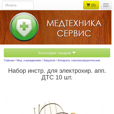
(0)
Togg
navig
Категории товаров
Главная
/
Мед. учреждениям
/
Хирургия
/
Аппараты электрохирургические
Набор инстр. для электрохир. апп.
ДТС 10 шт.