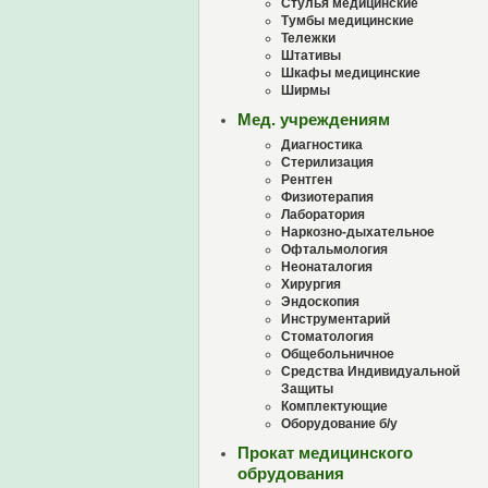
Стулья медицинские
Тумбы медицинские
Тележки
Штативы
Шкафы медицинские
Ширмы
Мед. учреждениям
Диагностика
Стерилизация
Рентген
Физиотерапия
Лаборатория
Наркозно-дыхательное
Офтальмология
Неонаталогия
Хирургия
Эндоскопия
Инструментарий
Стоматология
Общебольничное
Средства Индивидуальной
Защиты
Комплектующие
Оборудование б/у
Прокат медицинского
обрудования