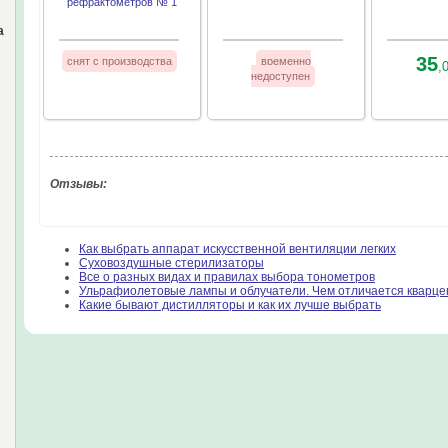
рефрактометров № 1
а
35
снят с производства
временно
,
недоступен
Отзывы:
Как выбрать аппарат искусственной вентиляции легких
Суховоздушные стерилизаторы
Все о разных видах и правилах выбора тонометров
Ульрафиолетовые лампы и облучатели. Чем отличается кварце
Какие бывают дистилляторы и как их лучше выбрать