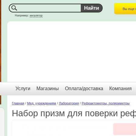
Вы еще 
Например:
ингалятор
Услуги
Магазины
Оплата/доставка
Компания
Главная
/
Мед. учреждениям
/
Лаборатория
/
Рефрактометры, поляриметры
Набор призм для поверки ре