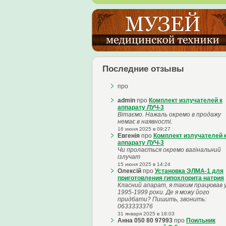
Последние отзывы
про
admin
про
Комплект излучателей к
аппарату ЛУЧ-3
Вітаємо. Нажаль окремо в продажу
немає в наявності.
16 июня 2025 в 09:27
Евгенія
про
Комплект излучателей 
аппарату ЛУЧ-3
Чи пролається окремо вагінальний
ізлучат
15 июня 2025 в 14:24
Олексій
про
Установка ЭЛМА-1 для
приготовления гипохлорита натрия
Класний апарат, я таким працював 
1995-1999 роки. Де я можу його
придбати? Пишить, звонить:
0633333376
31 января 2025 в 18:03
Анна 050 80 97993
про
Поильник