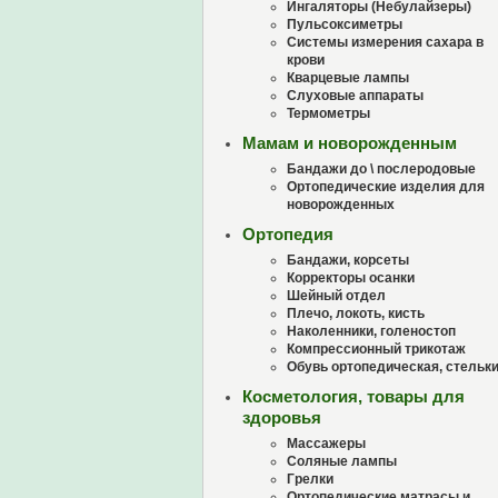
Ингаляторы (Небулайзеры)
Пульсоксиметры
Системы измерения сахара в
крови
Кварцевые лампы
Слуховые аппараты
Термометры
Мамам и новорожденным
Бандажи до \ послеродовые
Ортопедические изделия для
новорожденных
Ортопедия
Бандажи, корсеты
Корректоры осанки
Шейный отдел
Плечо, локоть, кисть
Наколенники, голеностоп
Компрессионный трикотаж
Обувь ортопедическая, стельк
Косметология, товары для
здоровья
Массажеры
Соляные лампы
Грелки
Ортопедические матрасы и