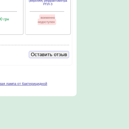
(верхняя) рефрактометра
РПЛ-3
временно
00 грн
недоступен
Оставить отзыв
вая лампа от бактерицидной