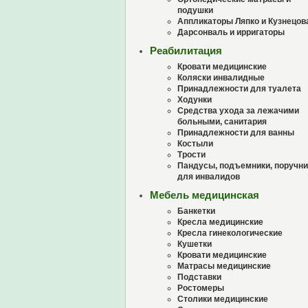
подушки
Аппликаторы Ляпко и Кузнецов
Дарсонваль и ирригаторы
Реабилитация
Кровати медицинские
Коляски инвалидные
Принадлежности для туалета
Ходунки
Средства ухода за лежачими
больными, санитария
Принадлежности для ванны
Костыли
Трости
Пандусы, подъемники, поручни
для инвалидов
Мебель медицинская
Банкетки
Кресла медицинские
Кресла гинекологические
Кушетки
Кровати медицинские
Матрасы медицинские
Подставки
Ростомеры
Столики медицинские