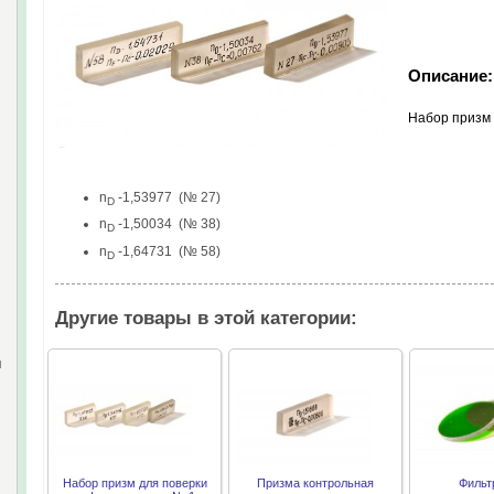
Описание:
Набор призм 
n
-1,53977 (№ 27)
D
n
-1,50034 (№ 38)
D
n
-1,64731 (№ 58)
D
Другие товары в этой категории:
и
Набор призм для поверки
Призма контрольная
Фильт