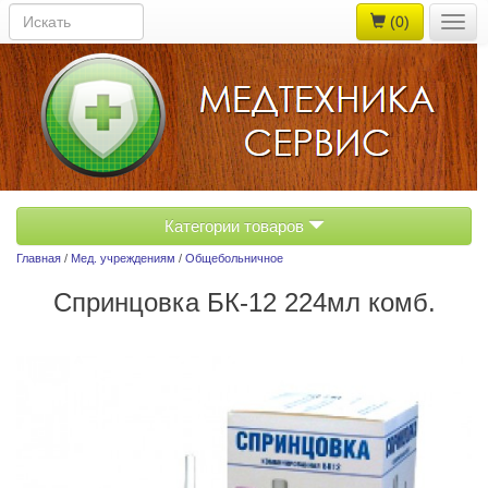
(0)
Togg
navig
Категории товаров
Главная
/
Мед. учреждениям
/
Общебольничное
Спринцовка БК-12 224мл комб.