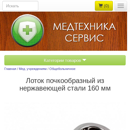
(0)
Togg
navig
Категории товаров
Главная
/
Мед. учреждениям
/
Общебольничное
Лоток почкообразный из
нержавеющей стали 160 мм