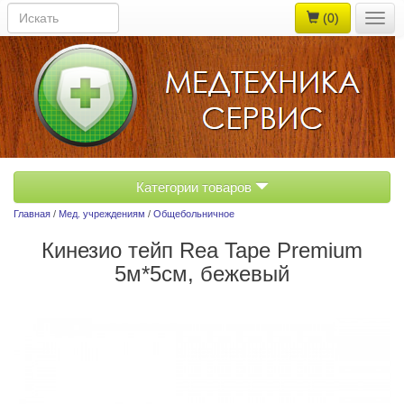
(0)
Togg
navig
Категории товаров
Главная
/
Мед. учреждениям
/
Общебольничное
Кинезио тейп Rea Tape Premium
5м*5см, бежевый