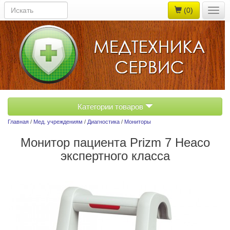
(0)
Togg
navig
Категории товаров
Главная
/
Мед. учреждениям
/
Диагностика
/
Мониторы
Монитор пациента Prizm 7 Heaco
экспертного класса