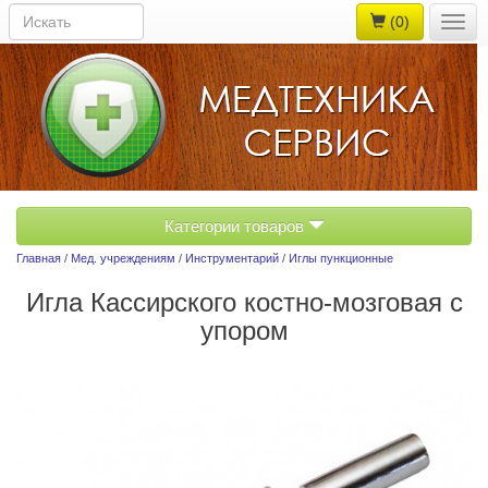
(0)
Togg
navig
Категории товаров
Главная
/
Мед. учреждениям
/
Инструментарий
/
Иглы пункционные
Игла Кассирского костно-мозговая с
упором