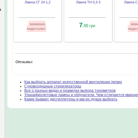
Лампа СГ 24-1,2
Лампа ТН 0,3-3
Лампа С
а
7
временно
вре
,00 грн
недоступен
недос
Отзывы:
Как выбрать аппарат искусственной вентиляции легких
Суховоздушные стерилизаторы
Все о разных видах и правилах выбора тонометров
Ульрафиолетовые лампы и облучатели. Чем отличается кварце
Какие бывают дистилляторы и как их лучше выбрать