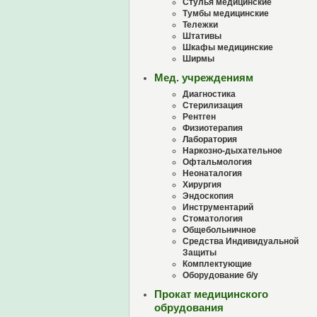
Стулья медицинские
Тумбы медицинские
Тележки
Штативы
Шкафы медицинские
Ширмы
Мед. учреждениям
Диагностика
Стерилизация
Рентген
Физиотерапия
Лаборатория
Наркозно-дыхательное
Офтальмология
Неонаталогия
Хирургия
Эндоскопия
Инструментарий
Стоматология
Общебольничное
Средства Индивидуальной
Защиты
Комплектующие
Оборудование б/у
Прокат медицинского
обрудования