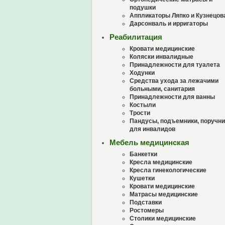
подушки
Аппликаторы Ляпко и Кузнецов
Дарсонваль и ирригаторы
Реабилитация
Кровати медицинские
Коляски инвалидные
Принадлежности для туалета
Ходунки
Средства ухода за лежачими
больными, санитария
Принадлежности для ванны
Костыли
Трости
Пандусы, подъемники, поручни
для инвалидов
Мебель медицинская
Банкетки
Кресла медицинские
Кресла гинекологические
Кушетки
Кровати медицинские
Матрасы медицинские
Подставки
Ростомеры
Столики медицинские