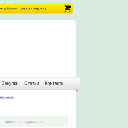
не добавили товаров в
корзину
.
Закупки
Статьи
Контакты
гнальные
временно недоступен