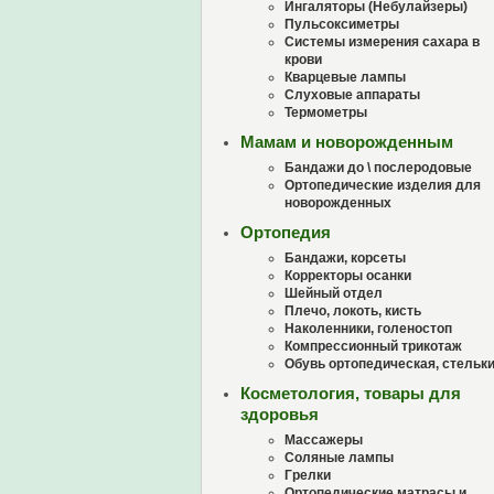
Ингаляторы (Небулайзеры)
Пульсоксиметры
Системы измерения сахара в
крови
Кварцевые лампы
Слуховые аппараты
Термометры
Мамам и новорожденным
Бандажи до \ послеродовые
Ортопедические изделия для
новорожденных
Ортопедия
Бандажи, корсеты
Корректоры осанки
Шейный отдел
Плечо, локоть, кисть
Наколенники, голеностоп
Компрессионный трикотаж
Обувь ортопедическая, стельк
Косметология, товары для
здоровья
Массажеры
Соляные лампы
Грелки
Ортопедические матрасы и