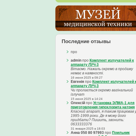
Последние отзывы
про
admin
про
Комплект излучателей к
аппарату ЛУЧ-3
Вітаємо. Нажаль окремо в продажу
немає в наявності.
16 июня 2025 в 09:27
Евгенія
про
Комплект излучателей 
аппарату ЛУЧ-3
Чи пролається окремо вагінальний
ізлучат
15 июня 2025 в 14:24
Олексій
про
Установка ЭЛМА-1 для
приготовления гипохлорита натрия
Класний апарат, я таким працював 
1995-1999 роки. Де я можу його
придбати? Пишить, звонить:
0633333376
31 января 2025 в 18:03
Анна 050 80 97993
про
Поильник