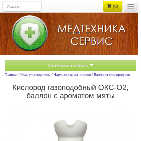
(0)
Togg
navig
Категории товаров
Главная
/
Мед. учреждениям
/
Наркозно-дыхательное
/
Баллоны кислородные
Кислород газоподобный ОКС-О2,
баллон с ароматом мяты