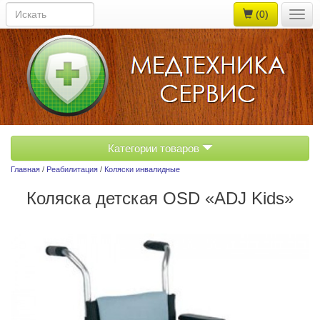
(0)
Togg
navig
Категории товаров
Главная
/
Реабилитация
/
Коляски инвалидные
Коляска детская OSD «ADJ Kids»