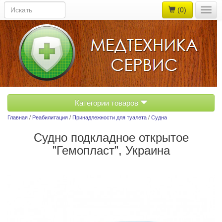
(0)
Togg
navig
Категории товаров
Главная
/
Реабилитация
/
Принадлежности для туалета
/
Судна
Судно подкладное открытое
”Гемопласт”, Украина